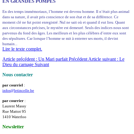
EN GRANDES POMPES
En des temps immémoriaux, l’homme est devenu homme. Il n’était plus animal
dans sa nature, il avait pris conscience de son état et de sa différence. Ce
moment clé ne fut point enregistré. Nul ne sait où et quand il eut lieu. Quant
aux circonstances précises, le mystère est demeuré. Seuls des indices nous sont
parvenus du fond des âges. Les meilleurs et les plus célèbres d’entre eux sont
des sépultures. Car lorsque l’homme se mit à enterrer ses morts, il devint
humain...
Lire le texte complet.
Article précédent : Un Mari parfait
Précédent
Article suivant : Le
Dieu du carnage
Suivant
Nous contacter
par courriel
:
infos@letincelle.be
par courrier
:
Laurent Massy
Rue Mattot 95
1410 Waterloo
Newsletter