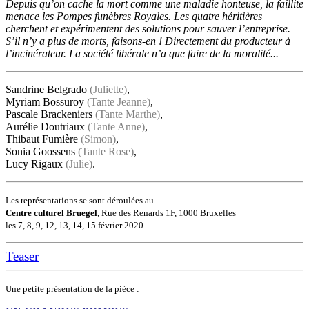
Depuis qu’on cache la mort comme une maladie honteuse, la faillite
menace les Pompes funèbres Royales. Les quatre héritières
cherchent et expérimentent des solutions pour sauver l’entreprise.
S’il n’y a plus de morts, faisons-en ! Directement du producteur à
l’incinér
ateur. La société libérale n’a que faire de la moralité...
Sandrine Belgrado
(Juliette)
,
Myriam Bossuroy
(Tante Jeanne)
,
Pascale Brackeniers
(Tante Marthe)
,
Aurélie Doutriaux
(Tante Anne)
,
Thibaut Fumière
(Simon)
,
Sonia Goossens
(Tante Rose)
,
Lucy Rigaux
(Julie)
.
Les représentations se sont déroulées au
Centre culturel Bruegel
, Rue des Renards 1F, 1000 Bruxelles
les 7, 8, 9, 12, 13, 14, 15 février 2020
Teaser
Une petite présentation de la pièce :